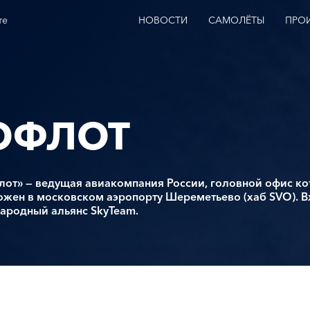
те
НОВОСТИ
САМОЛЁТЫ
ПРО
ОФЛОТ
лот» — ведущая авиакомпания России, головной офис к
жен в московском аэропорту Шереметьево (хаб SVO). В
ародный альянс SkyTeam.