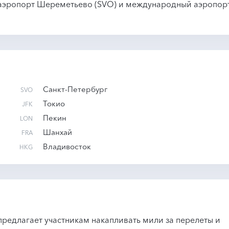
аэропорт Шереметьево (SVO) и международный аэропор
Санкт-Петербург
SVO
Токио
JFK
Пекин
LON
Шанхай
FRA
Владивосток
HKG
редлагает участникам накапливать мили за перелеты и