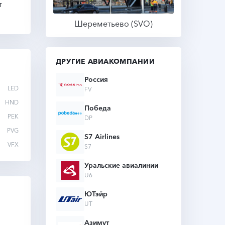
т
Шереметьево (SVO)
Подробнее
ДРУГИЕ АВИАКОМПАНИИ
Россия
LED
FV
HND
Победа
PEK
DP
PVG
S7 Airlines
VFX
S7
Уральские авиалинии
U6
ЮТэйр
UT
Азимут