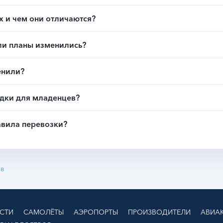
х и чем они отличаются?
сли планы изменились?
енили?
идки для младенцев?
авила перевозки?
ов
СТИ
САМОЛЁТЫ
АЭРОПОРТЫ
ПРОИЗВОДИТЕЛИ
АВИА