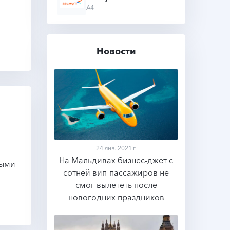
A4
Новости
24 янв. 2021 г.
На Мальдивах бизнес-джет с
ными
сотней вип-пассажиров не
Подробнее
смог вылететь после
новогодних праздников