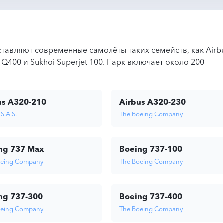
тавляют современные самолёты таких семейств, как Airb
r Q400 и Sukhoi Superjet 100. Парк включает около 200
us A320-210
Airbus A320-230
S.A.S.
The Boeing Company
ng 737 Max
Boeing 737-100
oeing Company
The Boeing Company
ng 737-300
Boeing 737-400
oeing Company
The Boeing Company