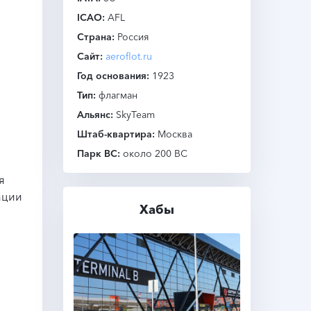
ICAO
AFL
Страна
Россия
Сайт
aeroflot.ru
Год основания
1923
Тип
флагман
Альянс
SkyTeam
Штаб-квартира
Москва
Парк ВС
около 200 ВС
я
ации
Хабы