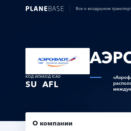
Все о воздушном транспор
АЭР
«Аэроф
КОД IATA
КОД ICAO
SU
AFL
располо
междун
Главная
Авиакомпании
Аэрофлот
О компании