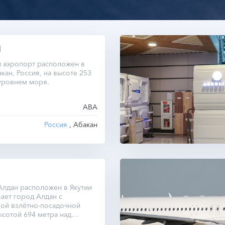
Н
й аэропорт расположен в
кан, Россия, на высоте 253
уровнем моря.
ABA
Россия
, Абакан
Алдан расположен в Якутии
ает город Алдан с
ной взлётно-посадочной
сотой 694 метра над
оря.