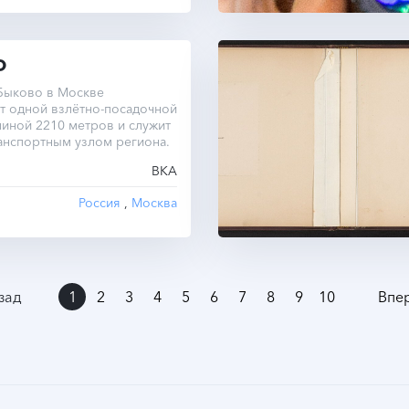
О
Быково в Москве
т одной взлётно-посадочной
иной 2210 метров и служит
анспортным узлом региона.
BKA
Россия
,
Москва
1
2
3
4
5
6
7
8
9
10