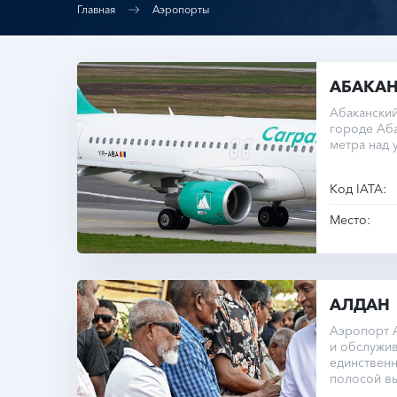
Главная
Аэропорты
АБАКА
Абакански
городе Аба
метра над 
Код IATA:
Место:
АЛДАН
Аэропорт 
и обслужив
единствен
полосой вы
уровнем м