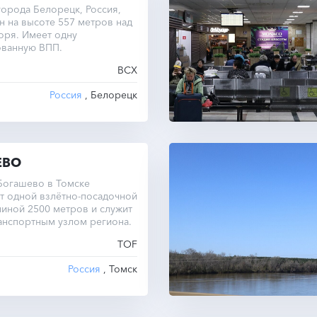
орода Белорецк, Россия,
 на высоте 557 метров над
оря. Имеет одну
ованную ВПП.
BCX
Россия
, Белорецк
ЕВО
Богашево в Томске
т одной взлётно-посадочной
иной 2500 метров и служит
анспортным узлом региона.
TOF
Россия
, Томск