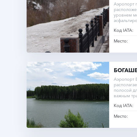
Аэропорт г
расположен
уровнем м
асфальтир
Код IATA:
Место:
БОГАШ
Аэропорт 
располагае
полосой дл
важным тр
Код IATA:
Место: