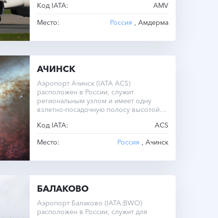
Код IATA:
AMV
Место:
Россия
, Амдерма
АЧИНСК
Аэропорт Ачинск (IATA ACS)
расположен в России, служит
региональным узлом и имеет одну
взлетно-посадочную полосу высотой
315 метров над уровнем моря.
Код IATA:
ACS
Место:
Россия
, Ачинск
БАЛАКОВО
Аэропорт Балаково (IATA:BWO)
расположен в России, служит для