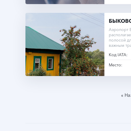
БЫКОВ
Аэропорт 
располагае
полосой дл
важным тр
Код IATA:
Место:
«