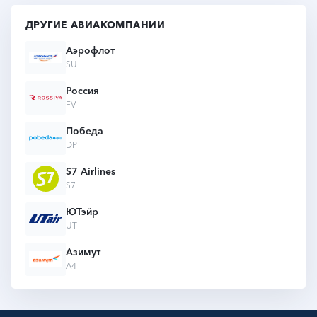
ДРУГИЕ АВИАКОМПАНИИ
Аэрофлот
Подробнее
SU
Россия
FV
Победа
DP
S7 Airlines
S7
ЮТэйр
UT
Азимут
A4