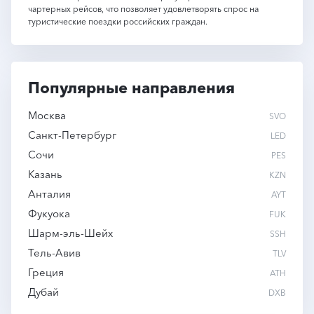
чартерных рейсов, что позволяет удовлетворять спрос на
туристические поездки российских граждан.
Популярные направления
Москва
SVO
Санкт-Петербург
LED
Сочи
PES
Казань
KZN
Анталия
AYT
Фукуока
FUK
Шарм-эль-Шейх
SSH
Тель-Авив
TLV
Греция
ATH
Дубай
DXB