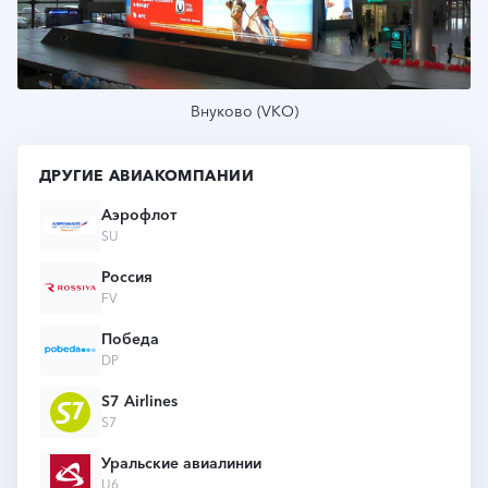
Внуково (VKO)
ДРУГИЕ АВИАКОМПАНИИ
Аэрофлот
Подробнее
SU
Россия
FV
Победа
DP
S7 Airlines
S7
Уральские авиалинии
U6