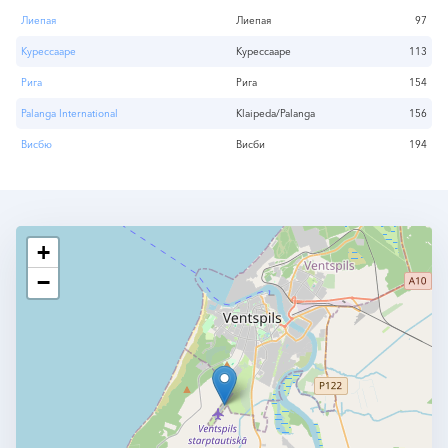
Лиепая
Лиепая
97
Курессааре
Курессааре
113
Рига
Рига
154
Palanga International
Klaipeda/Palanga
156
Висбю
Висби
194
+
−