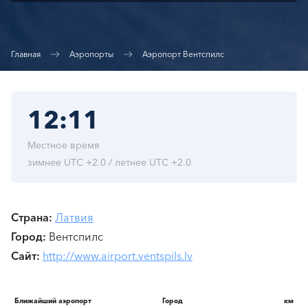
Главная
Аэропорты
Аэропорт Вентспилс
12:11
Местное время
зимнее UTC +2.0 / летнее UTC +2.0
Страна
Латвия
Город
Вентспилс
Сайт
http://www.airport.ventspils.lv
Ближайший аэропорт
Город
км