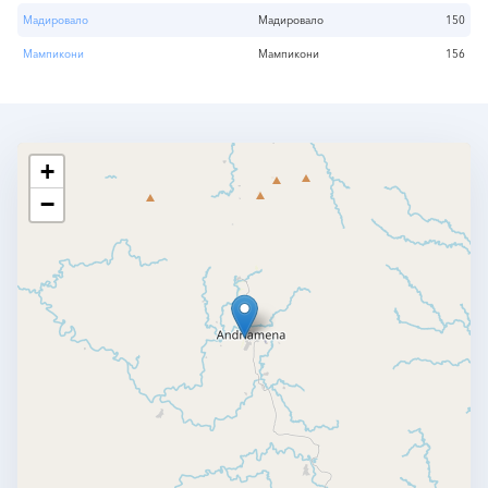
Мадировало
Мадировало
150
Мампикони
Мампикони
156
+
−