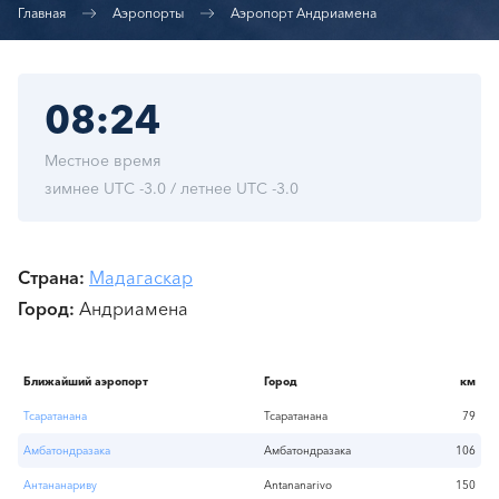
Главная
Аэропорты
Аэропорт Андриамена
08:24
Местное время
зимнее UTC -3.0 / летнее UTC -3.0
Страна
Мадагаскар
Город
Андриамена
Ближайший аэропорт
Город
км
Тсаратанана
Тсаратанана
79
Амбатондразака
Амбатондразака
106
Антананариву
Antananarivo
150