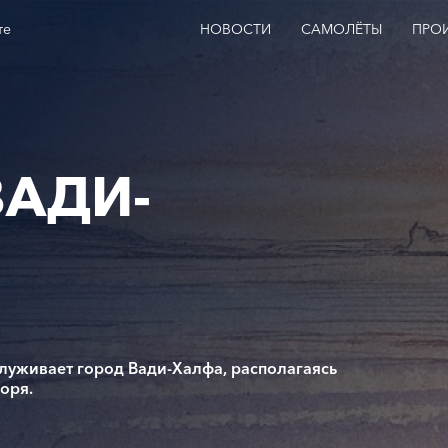
те
НОВОСТИ
САМОЛЁТЫ
ПРО
ВАДИ-
луживает город Вади-Халфа, располагаясь
оря.