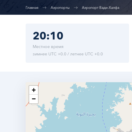
Главная
Аэропорты
Аэропорт Вади-Халфа
20:10
Местное время
зимнее UTC +0.0 / летнее UTC +0.0
+
−