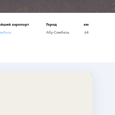
йший аэропорт
Город
км
имбель
Абу-Симбель
64