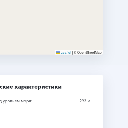
Leaflet
|
© OpenStreetMap
ские характеристики
д уровнем моря:
293 м