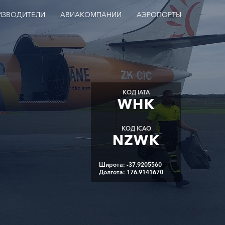
ИЗВОДИТЕЛИ
АВИАКОМПАНИИ
АЭРОПОРТЫ
КОД IATA
WHK
КОД ICAO
NZWK
Широта: -37.9205560
Долгота: 176.9141670