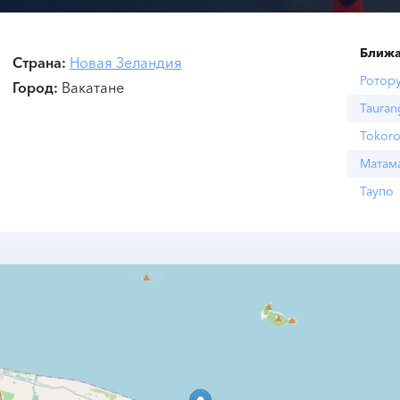
Ближа
Страна
Новая Зеландия
Ротор
Город
Вакатане
Tauran
Tokor
Матам
Таупо