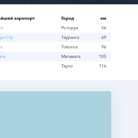
йший аэропорт
Город
км
уа
Роторуа
56
ga City
Тауранга
69
oa
Tokoroa
96
ата
Матамата
105
Таупо
116