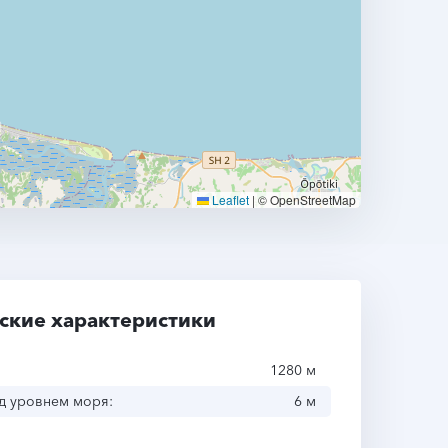
Leaflet
|
© OpenStreetMap
ские характеристики
1280 м
д уровнем моря:
6 м