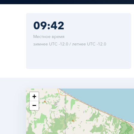
09:42
Местное время
зимнее UTC -12.0 / летнее UTC -12.0
+
−