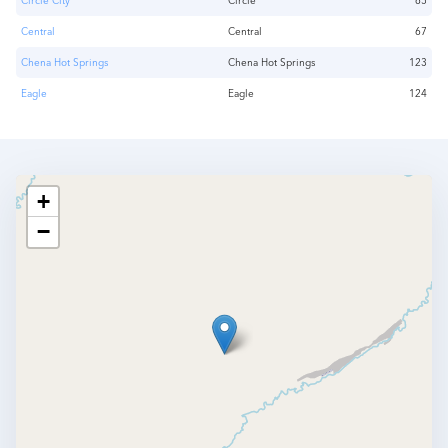
Circle City
Circle
65
Central
Central
67
Chena Hot Springs
Chena Hot Springs
123
Eagle
Eagle
124
+
−