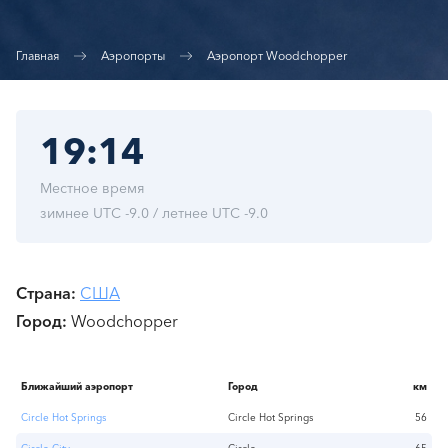
Главная
Аэропорты
Аэропорт Woodchopper
19:14
Местное время
зимнее UTC -9.0 / летнее UTC -9.0
Страна
США
Город
Woodchopper
Ближайший аэропорт
Город
км
Circle Hot Springs
Circle Hot Springs
56