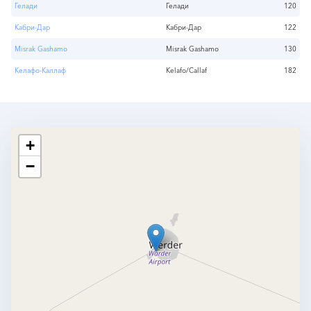
Гелади
Гелади
120
Кабри-Дар
Кабри-Дар
122
Misrak Gashamo
Misrak Gashamo
130
Келафо-Каллаф
Kelafo/Callaf
182
+
−