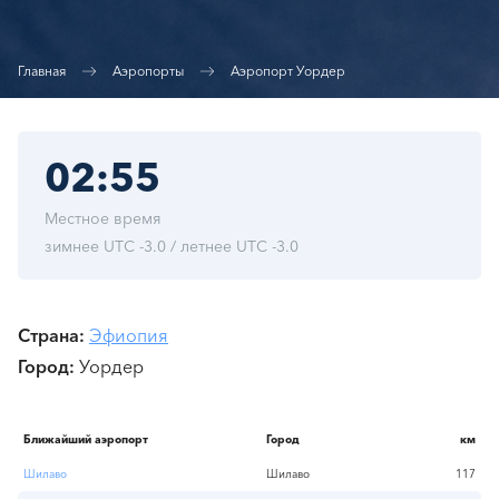
Главная
Аэропорты
Аэропорт Уордер
02:55
Местное время
зимнее UTC -3.0 / летнее UTC -3.0
Страна
Эфиопия
Город
Уордер
Ближайший аэропорт
Город
км
Шилаво
Шилаво
117