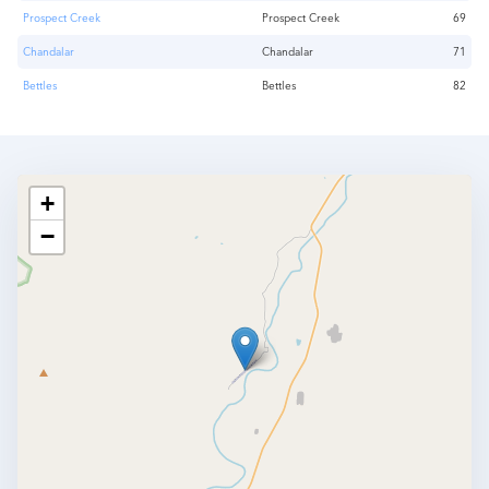
Prospect Creek
Prospect Creek
69
Chandalar
Chandalar
71
Bettles
Bettles
82
+
−