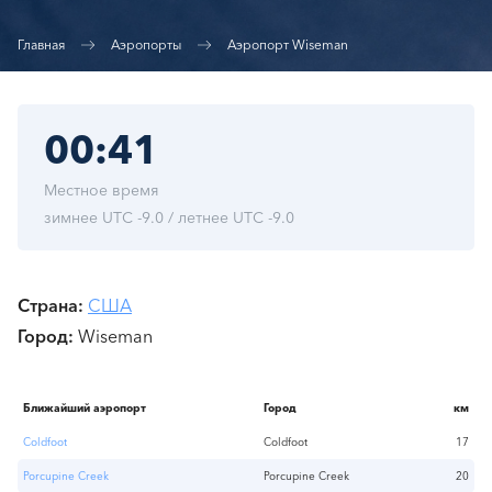
Главная
Аэропорты
Аэропорт Wiseman
00:41
Местное время
зимнее UTC -9.0 / летнее UTC -9.0
Страна
США
Город
Wiseman
Ближайший аэропорт
Город
км
Coldfoot
Coldfoot
17
Porcupine Creek
Porcupine Creek
20