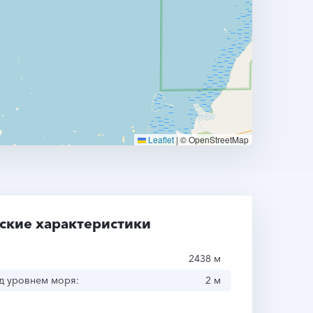
Leaflet
|
© OpenStreetMap
ские характеристики
2438 м
д уровнем моря:
2 м