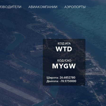
ИЗВОДИТЕЛИ
АВИАКОМПАНИИ
АЭРОПОРТЫ
КОД IATA
WTD
КОД ICAO
MYGW
Широта: 26.6852780
Долгота: -78.9750000