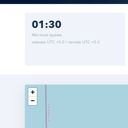
01:30
Местное время
зимнее UTC +5.0 / летнее UTC +5.0
+
−