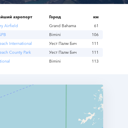
йший аэропорт
Город
км
ry Airfield
Grand Bahama
61
SPB
Bimini
106
each International
Уест Палм Бич
111
each County Park
Уест Палм Бич
111
tional
Bimini
113