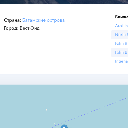
Ближа
Страна
Багамские острова
Auxilia
Город
Вест-Энд
North 
Palm B
Palm B
Interna