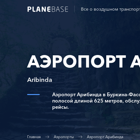
Все о воздушном транспор
АЭРОПОРТ 
Aribinda
Аэропорт Арибинда в Буркина-Фасо
полосой длиной 625 метров, обсл
рейсы.
Главная
Аэропорты
Аэропорт Арибинда