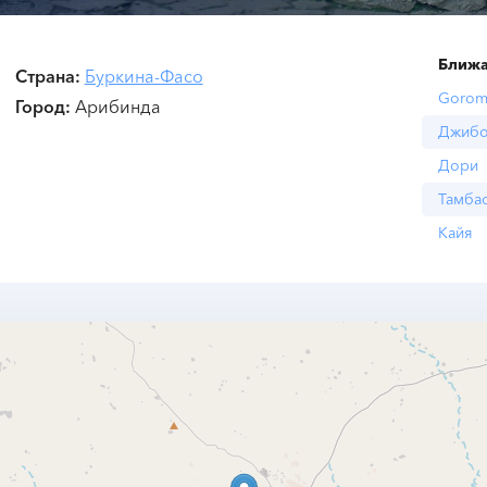
Ближа
Страна
Буркина-Фасо
Gorom
Город
Арибинда
Джиб
Дори
Тамба
Кайя