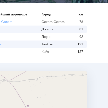
йший аэропорт
Город
км
-Gorom
Gorom-Gorom
76
о
Джибо
81
Дори
92
о
Тамбао
121
Кайя
127