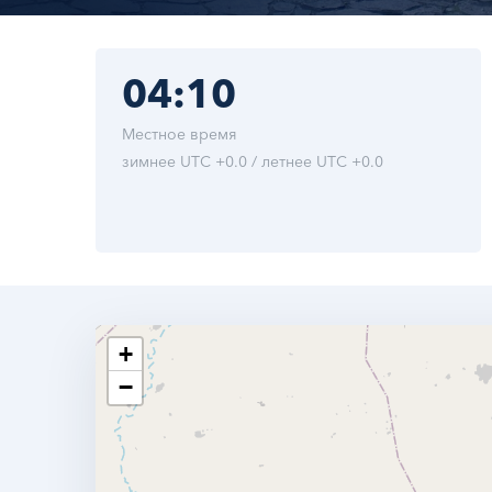
04:10
Местное время
зимнее UTC +0.0 / летнее UTC +0.0
+
−