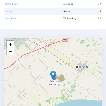
Detroit City
Детройт
77
Sarnia
Sarnia
79
Lost Nation
Willoughby
90
+
−