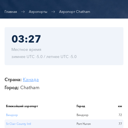
Главная
Аэропорты
Аэропорт Chatham
03:27
Местное время
зимнее UTC -5.0 / летнее UTC -5.0
Страна
Канада
Город
Chatham
Ближайший аэропорт
Город
км
Виндзор
Виндзор
72
St Clair County Intl
Port Huron
77