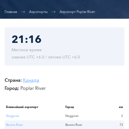
Главная
Аэропорты
Аэропорт Poplar River
21:16
Местное время
зимнее UTC +6.0 / летнее UTC +6.0
Страна
Канада
Город
Poplar River
Ближайший аэропорт
Город
км
Negginan
Negginan
2
Berens River
Berens River
73