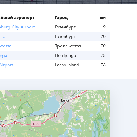
йший аэропорт
Город
км
burg City Airport
Готенбург
9
tter
Готенбург
20
ьхеттан
Тролльхеттан
70
unga
Herrljunga
75
Airport
Laeso Island
76