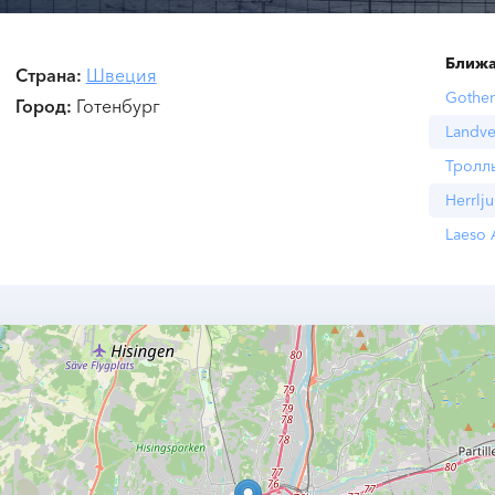
Ближа
Страна
Швеция
Gothen
Город
Готенбург
Landve
Тролл
Herrlj
Laeso 