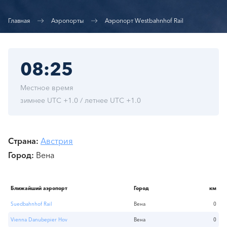
Главная
Аэропорты
Аэропорт Westbahnhof Rail
08:25
Местное время
зимнее UTC +1.0 / летнее UTC +1.0
Страна
Австрия
Город
Вена
Ближайший аэропорт
Город
км
Suedbahnhof Rail
Вена
0
Vienna Danubepier Hov
Вена
0