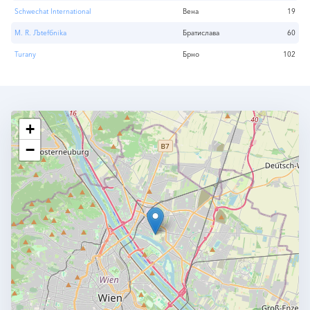
Schwechat International
Вена
19
M. R. Љtefбnika
Братислава
60
Turany
Брно
102
+
−