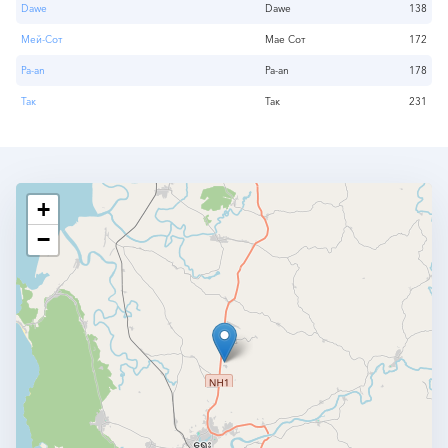
Dawe
Dawe
138
Мей-Сот
Мае Сот
172
Pa-an
Pa-an
178
Так
Так
231
+
−