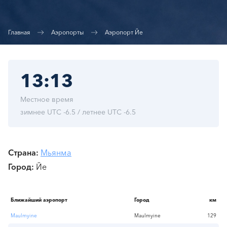
Главная
Аэропорты
Аэропорт Йе
13:13
Местное время
зимнее UTC -6.5 / летнее UTC -6.5
Страна
Мьянма
Город
Йе
Ближайший аэропорт
Город
км
Maulmyine
Maulmyine
129