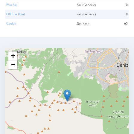
Pass Rail
Rail (Generic)
0
Off line Point
Rail (Generic)
0
Cardak
Денизли
65
+
−