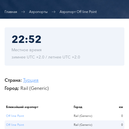
Главная
Аэропорты
Аэропорт Off line Point
22:52
Местное время
зимнее UTC +2.0 / летнее UTC +2.0
Страна
Турция
Город
Rail (Generic)
Ближайший аэропорт
Город
км
Off line Point
Rail (Generic)
0
Off line Point
Rail (Generic)
0