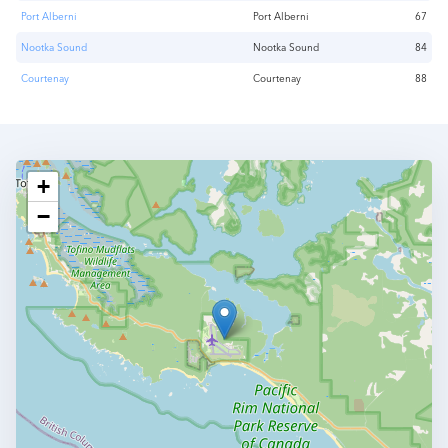
Port Alberni
Port Alberni
67
Nootka Sound
Nootka Sound
84
Courtenay
Courtenay
88
+
−