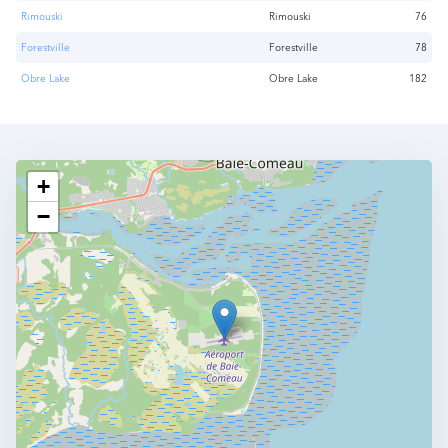
Rimouski
Rimouski
76
Forestville
Forestville
78
Obre Lake
Obre Lake
182
+
−