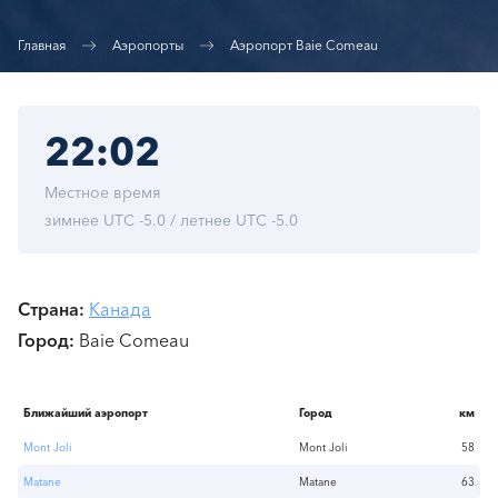
Главная
Аэропорты
Аэропорт Baie Comeau
22:02
Местное время
зимнее UTC -5.0 / летнее UTC -5.0
Страна
Канада
Город
Baie Comeau
Ближайший аэропорт
Город
км
Mont Joli
Mont Joli
58
Matane
Matane
63