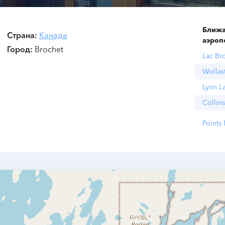
Ближ
Страна
Канада
аэроп
Город
Brochet
Lac Br
Wollas
Lynn L
Collin
Points