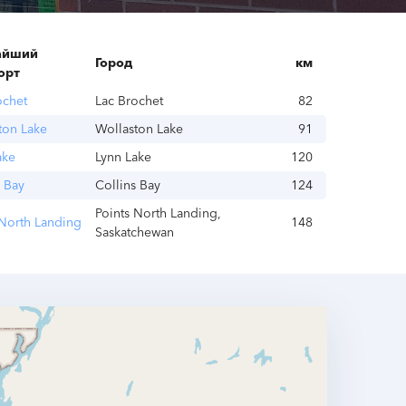
айший
Город
км
орт
ochet
Lac Brochet
82
ton Lake
Wollaston Lake
91
ake
Lynn Lake
120
s Bay
Collins Bay
124
Points North Landing,
 North Landing
148
Saskatchewan