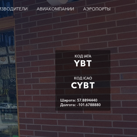
ИЗВОДИТЕЛИ
АВИАКОМПАНИИ
АЭРОПОРТЫ
КОД IATA
YBT
КОД ICAO
CYBT
Широта: 57.8894440
Долгота: -101.6788880