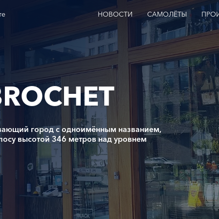
те
НОВОСТИ
САМОЛЁТЫ
ПРО
BROCHET
ивающий город с одноимённым названием,
лосу высотой 346 метров над уровнем