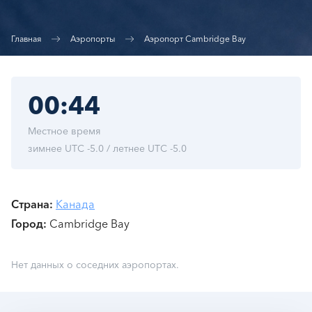
Главная
Аэропорты
Аэропорт Cambridge Bay
00:44
Местное время
зимнее UTC -5.0 / летнее UTC -5.0
Страна
Канада
Город
Cambridge Bay
Нет данных о соседних аэропортах.