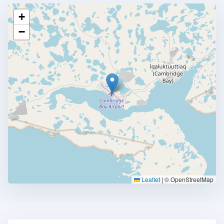
+
−
Leaflet
|
© OpenStreetMap