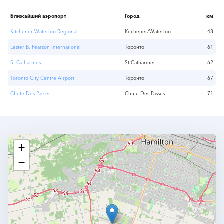
Ближайший аэропорт
Город
км
Kitchener-Waterloo Regional
Kitchener/Waterloo
48
Lester B. Pearson International
Торонто
61
St Catharines
St Catharines
62
Toronto City Centre Airport
Торонто
67
Chute-Des-Passes
Chute-Des-Passes
71
+
−