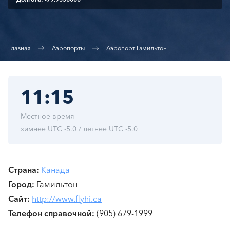
Главная
Аэропорты
Аэропорт Гамильтон
11:15
Местное время
зимнее UTC -5.0 / летнее UTC -5.0
Страна
Канада
Город
Гамильтон
Сайт
http://www.flyhi.ca
Телефон справочной
(905) 679-1999