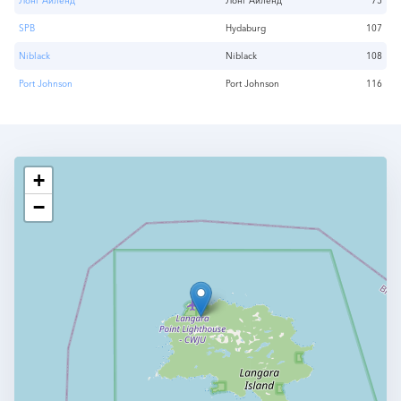
Лонг Айленд
Лонг Айленд
75
SPB
Hydaburg
107
Niblack
Niblack
108
Port Johnson
Port Johnson
116
+
−