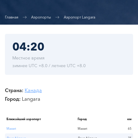
Главная
Аэропорты
Аэропорт Langara
04:20
Местное время
зимнее UTC +8.0 / летнее UTC +8.0
Страна
Канада
Город
Langara
Ближайший аэропорт
Город
км
Masset
Masset
65