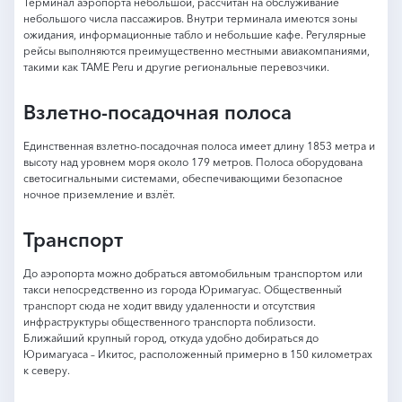
Терминал аэропорта небольшой, рассчитан на обслуживание
небольшого числа пассажиров. Внутри терминала имеются зоны
ожидания, информационные табло и небольшие кафе. Регулярные
рейсы выполняются преимущественно местными авиакомпаниями,
такими как TAME Peru и другие региональные перевозчики.
Взлетно-посадочная полоса
Единственная взлетно-посадочная полоса имеет длину 1853 метра и
высоту над уровнем моря около 179 метров. Полоса оборудована
светосигнальными системами, обеспечивающими безопасное
ночное приземление и взлёт.
Транспорт
До аэропорта можно добраться автомобильным транспортом или
такси непосредственно из города Юримагуас. Общественный
транспорт сюда не ходит ввиду удаленности и отсутствия
инфраструктуры общественного транспорта поблизости.
Ближайший крупный город, откуда удобно добираться до
Юримагуаса – Икитос, расположенный примерно в 150 километрах
к северу.