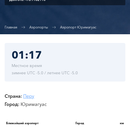
Главная
Аэропорты
Аэропорт Юримагуас
01:17
Местное время
зимнее UTC -5.0 / летнее UTC -5.0
Страна
Перу
Город
Юримагуас
Ближайший аэропорт
Город
км