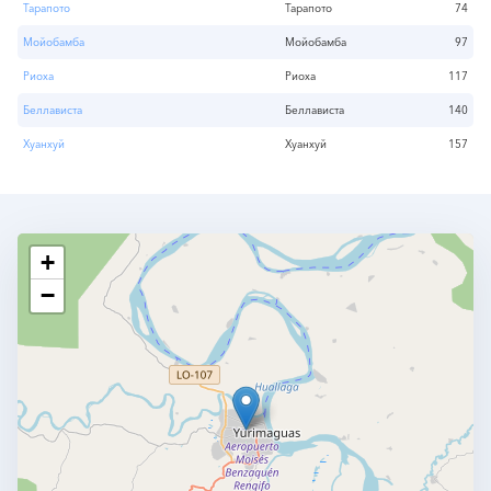
Тарапото
Тарапото
74
Мойобамба
Мойобамба
97
Риоха
Риоха
117
Беллависта
Беллависта
140
Хуанхуй
Хуанхуй
157
+
−