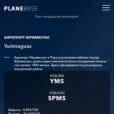
Все о воздушном транспорте
АЭРОПОРТ ЮРИМАГУАС
Yurimaguas
Аэропорт Юримагуас в Перу расположен вблизи города
Юримагуас, длина единственной взлетно-посадочной полосы
составляет 1853 метра. Здесь обслуживаются регулярные
внутренние рейсы.
КОД IATA
YMS
КОД ICAO
SPMS
Широта: -5.8937720
Долгота: -76.1182110