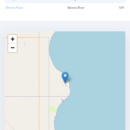
Berens River
Berens River
169
+
−