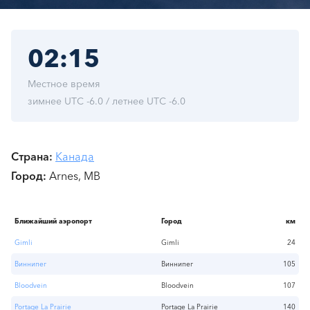
02:15
Местное время
зимнее UTC -6.0 / летнее UTC -6.0
Страна
Канада
Город
Arnes, MB
Ближайший аэропорт
Город
км
Gimli
Gimli
24
Виннипег
Виннипег
105
Bloodvein
Bloodvein
107
Portage La Prairie
Portage La Prairie
140