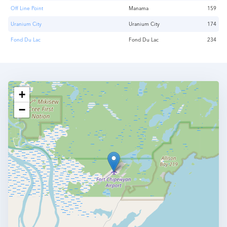
Off Line Point
Manama
159
Uranium City
Uranium City
174
Fond Du Lac
Fond Du Lac
234
+
−