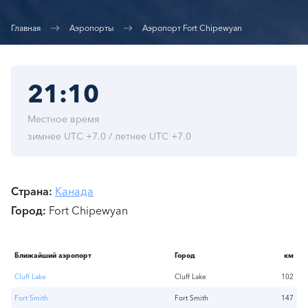
Главная
Аэропорты
Аэропорт Fort Chipewyan
21:10
Местное время
зимнее UTC +7.0 / летнее UTC +7.0
Страна
Канада
Город
Fort Chipewyan
Ближайший аэропорт
Город
км
Cluff Lake
Cluff Lake
102
Fort Smith
Fort Smith
147