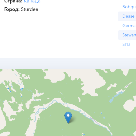
Страна
Канада
Bobqu
Город
Sturdee
Dease 
Germa
Stewar
SPB