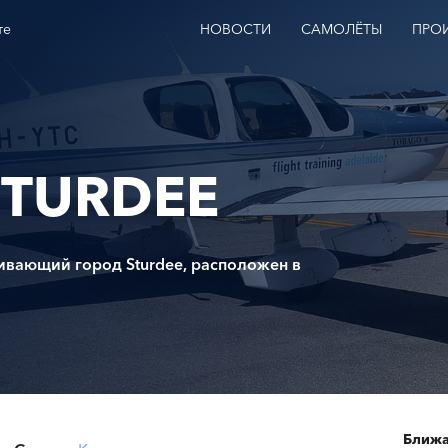
те
НОВОСТИ
САМОЛЁТЫ
ПРО
STURDEE
живающий город Sturdee, расположен в
Ближа