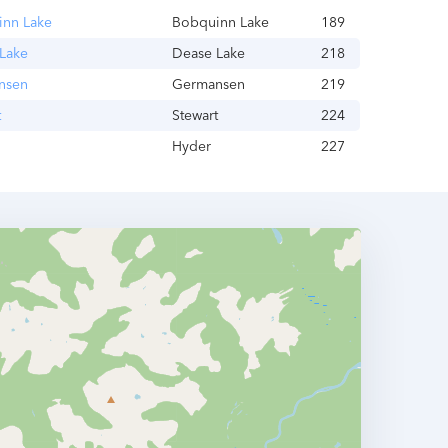
inn Lake
Bobquinn Lake
189
Lake
Dease Lake
218
nsen
Germansen
219
t
Stewart
224
Hyder
227