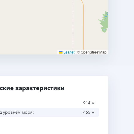
Leaflet
|
© OpenStreetMap
ские характеристики
914 м
д уровнем моря:
465 м