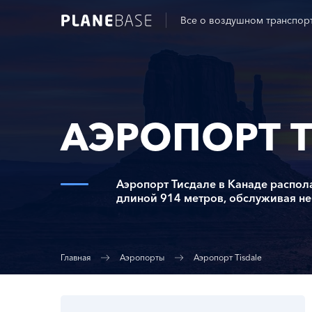
Все о воздушном транспор
АЭРОПОРТ T
Аэропорт Тисдале в Канаде распол
длиной 914 метров, обслуживая н
Главная
Аэропорты
Аэропорт Tisdale