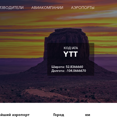
ИЗВОДИТЕЛИ
АВИАКОМПАНИИ
АЭРОПОРТЫ
КОД IATA
YTT
Широта: 52.8366660
Долгота: -104.0666670
йший аэропорт
Город
км