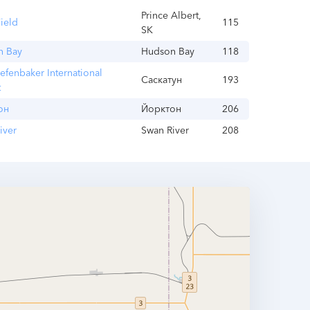
Prince Albert,
Field
115
SK
n Bay
Hudson Bay
118
iefenbaker International
Саскатун
193
t
он
Йорктон
206
iver
Swan River
208