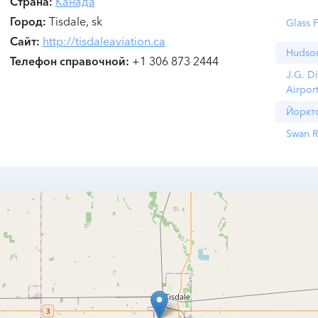
Страна
Канада
Город
Tisdale, sk
Glass 
Сайт
http://tisdaleaviation.ca
Hudso
Телефон справочной
+1 306 873 2444
J.G. D
Airpor
Йоркт
Swan R