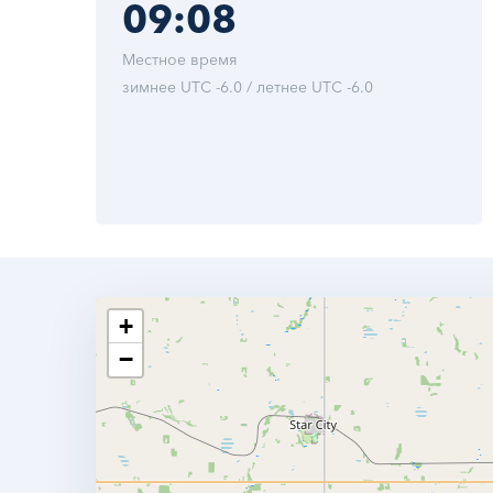
09:08
Местное время
зимнее UTC -6.0 / летнее UTC -6.0
+
−