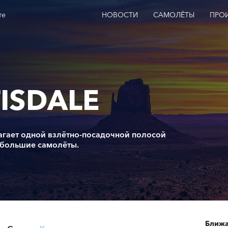
те
НОВОСТИ
САМОЛЁТЫ
ПРО
ISDALE
агает одной взлётно-посадочной полосой
ебольшие самолёты.
Ближа