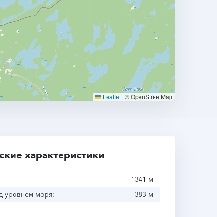
Leaflet
|
© OpenStreetMap
ские характеристики
1341 м
д уровнем моря:
383 м