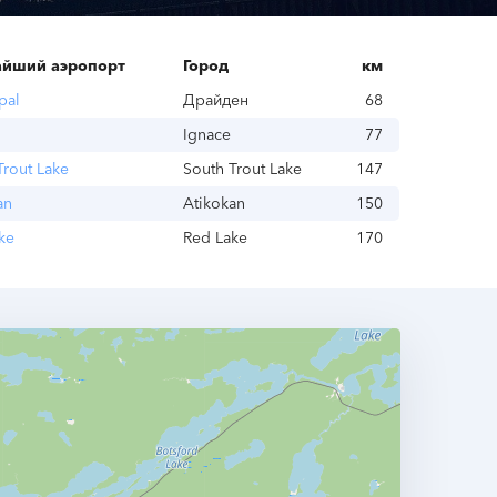
йший аэропорт
Город
км
pal
Драйден
68
Ignace
77
Trout Lake
South Trout Lake
147
an
Atikokan
150
ke
Red Lake
170