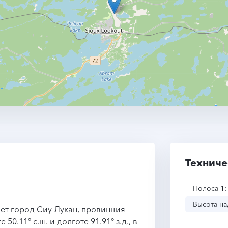
Техниче
Полоса 1:
Высота на
ает город Сиу Лукан, провинция
0.11° с.ш. и долготе 91.91° з.д., в