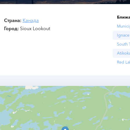
Ближа
Страна
Канада
Munici
Город
Sioux Lookout
Ignace
South 
Atikok
Red La