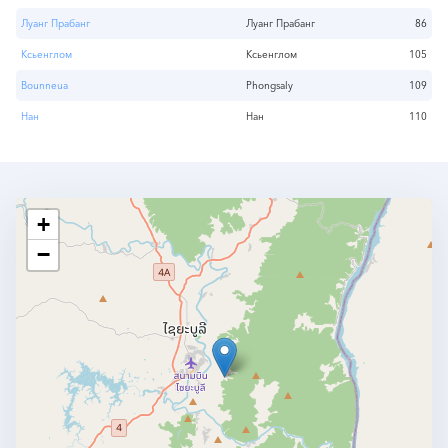
Луанг Прабанг
Луанг Прабанг
86
Ксьенглом
Ксьенглом
105
Bounneua
Phongsaly
109
Нан
Нан
110
+
−