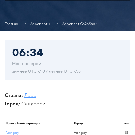
Главная
Аэропорты
Аэропорт Сайабори
06:34
Местное время
зимнее UTC -7.0 / летнее UTC -7.0
Страна
Лаос
Город
Сайабори
Ближайший аэропорт
Город
км
Viengxay
Viengxay
83