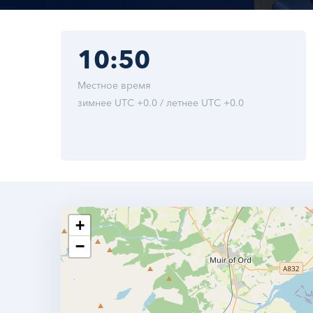
10:50
Местное время
зимнее UTC +0.0 / летнее UTC +0.0
+
−