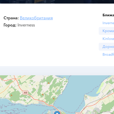
Ближа
Страна
Великобритания
Invern
Город
Inverness
Крома
Kinlos
Дорно
Broadf