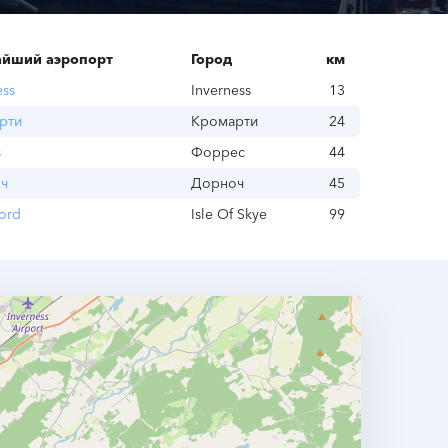
йший аэропорт
Город
км
ess
Inverness
13
рти
Кромарти
24
s
Форрес
44
ч
Дорноч
45
ord
Isle Of Skye
99