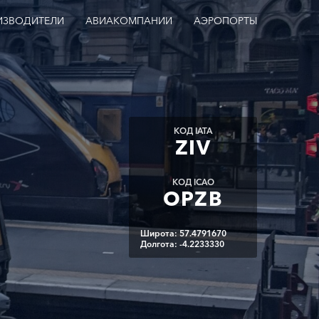
ИЗВОДИТЕЛИ
АВИАКОМПАНИИ
АЭРОПОРТЫ
КОД IATA
ZIV
КОД ICAO
OPZB
Широта: 57.4791670
Долгота: -4.2233330