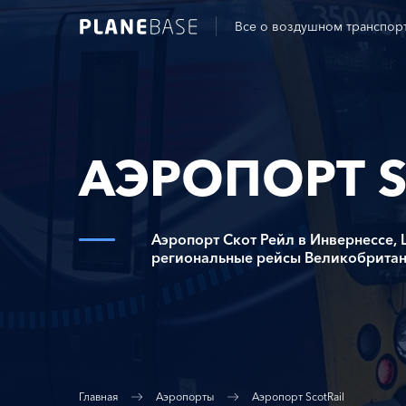
Все о воздушном транспор
АЭРОПОРТ S
Аэропорт Скот Рейл в Инвернессе,
региональные рейсы Великобритан
Главная
Аэропорты
Аэропорт ScotRail