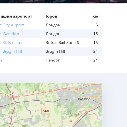
йший аэропорт
Город
км
 City Airport
Лондон
3
n-Waterloo
Лондон
15
 St. Pancras
Britrail Rail Zone S
16
 Biggin Hill
Biggin Hill
21
n
Hendon
24