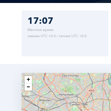
17:07
Местное время
зимнее UTC +0.0 / летнее UTC +0.0
+
−