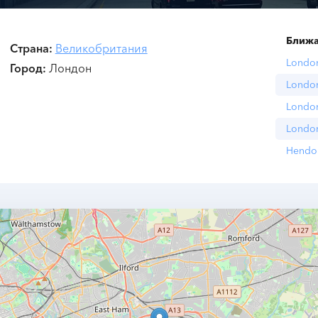
Ближа
Страна
Великобритания
London
Город
Лондон
Londo
London
London
Hendo