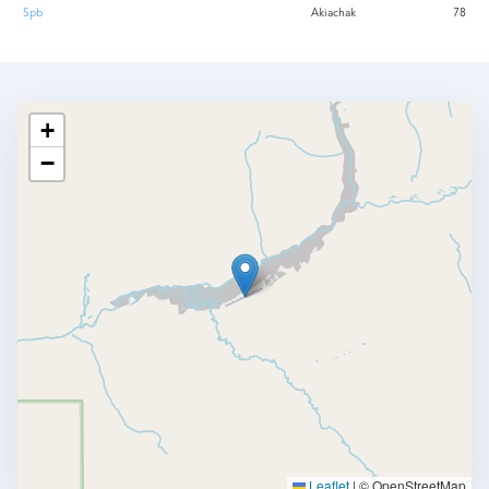
Spb
Akiachak
78
+
−
Leaflet
|
© OpenStreetMap