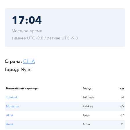
17:04
Местное время
зимнее UTC -9.0 / летнее UTC -9.0
Страна
США
Город
Nyac
Ближайший аэропорт
Город
км
Tuluksak
Tuluksak
54
Municipal
Kalskag
65
Akiak
Akiak
67
Aniak
Aniak
71