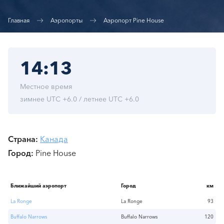
Главная
Аэропорты
Аэропорт Pine House
14:13
Местное время
зимнее UTC +6.0 / летнее UTC +6.0
Страна
Канада
Город
Pine House
Ближайший аэропорт
Город
км
La Ronge
La Ronge
93
Buffalo Narrows
Buffalo Narrows
120