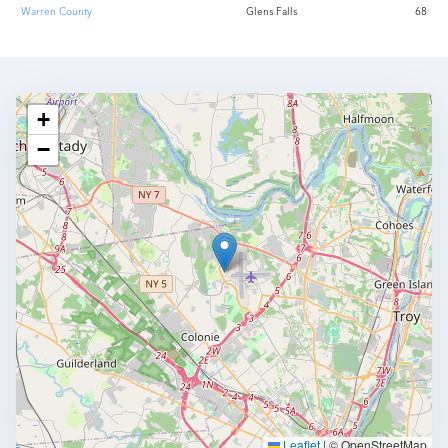
Warren County
Glens Falls
68
+
−
Leaflet
|
© OpenStreetMap