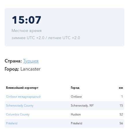
15:07
Местное время
зимнее UTC +2.0 / летнее UTC +2.0
Страна
Турция
Город
Lancaster
Ближайший аэропорт
Город
км
Олбани международный
Олбани
1
Schenectady County
Schenectady, NY
15
Columbia County
Hudson
52
Pittsfield
Pittsfield
56