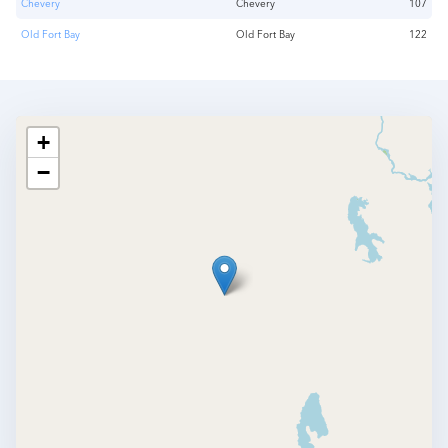
Chevery
Chevery
107
Old Fort Bay
Old Fort Bay
122
+
−