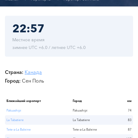
22:57
Местное время
зимнее UTC +6.0 / летнее UTC +6.0
Страна
Канада
Город
Сен Поль
Ближайший аэропорт
Город
км
Pakuashipi
Pakuashipi
74
La Tabatiere
La Tabatiere
83
Tete-a-La Baleine
Tete-a-La Baleine
87