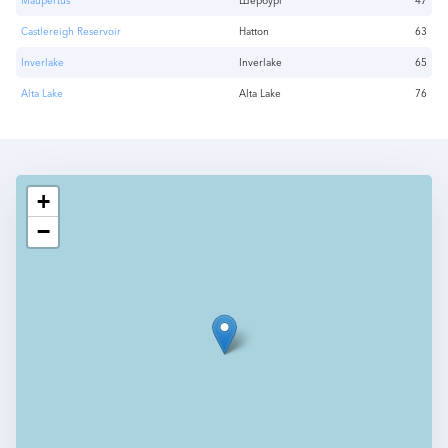
Maupertus
Шербург
47
Castlereigh Reservoir
Hatton
63
Inverlake
Inverlake
65
Alta Lake
Alta Lake
76
+
−