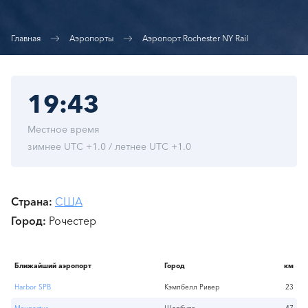
Главная
Аэропорты
Аэропорт Rochester NY Rail
19:43
Местное время
зимнее UTC +1.0 / летнее UTC +1.0
Страна
США
Город
Рочестер
Ближайший аэропорт
Город
км
Harbor SPB
Кэмпбелл Ривер
23