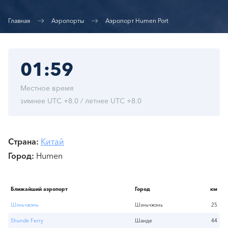
Главная
Аэропорты
Аэропорт Humen Port
01:59
Местное время
зимнее UTC +8.0 / летнее UTC +8.0
Страна
Китай
Город
Humen
Ближайший аэропорт
Город
км
Шэньчжэнь
Шэньчжэнь
25
Shunde Ferry
Шанде
44