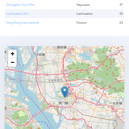
Zhongshan Ferry Port
Чжуншань
47
Lianhuashan Port
Lianhuashan
50
Hong Kong International
Гонконг
63
+
−