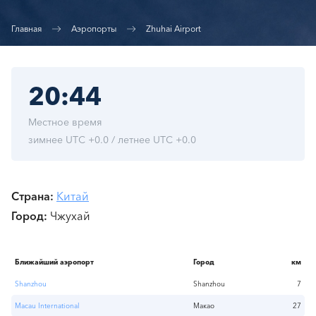
Главная
Аэропорты
Zhuhai Airport
20:44
Местное время
зимнее UTC +0.0 / летнее UTC +0.0
Страна
Китай
Город
Чжухай
Ближайший аэропорт
Город
км
Shanzhou
Shanzhou
7
Macau International
Макао
27