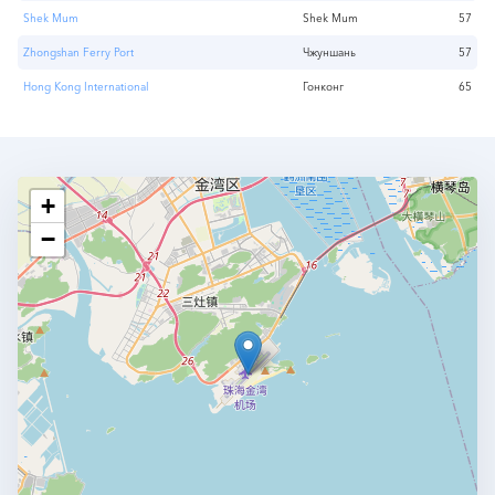
Shek Mum
Shek Mum
57
Zhongshan Ferry Port
Чжуншань
57
Hong Kong International
Гонконг
65
+
−