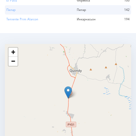
El Pucu
Формоса
100
Пилар
Пилар
142
Teniente Prim Alarcon
Инкарнасьон
194
+
−