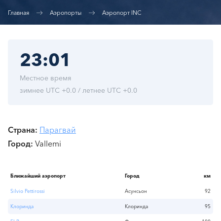
Главная
Аэропорты
Аэропорт INC
23:01
Местное время
зимнее UTC +0.0 / летнее UTC +0.0
Страна
Парагвай
Город
Vallemi
Ближайший аэропорт
Город
км
Silvio Pettirossi
Асунсьон
92
Клоринда
Клоринда
95