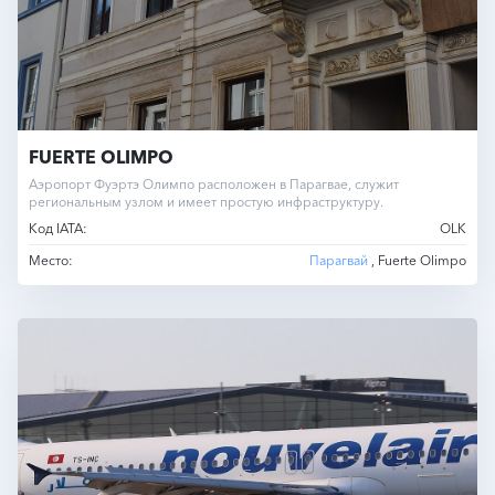
FUERTE OLIMPO
Аэропорт Фуэртэ Олимпо расположен в Парагвае, служит
региональным узлом и имеет простую инфраструктуру.
Код IATA:
OLK
Место:
Парагвай
, Fuerte Olimpo