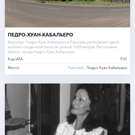
ПЕДРО-ХУАН-КАБАЛЬЕРО
Аэропорт Педро-Хуан-Кабальеро в Парагвае располагает одной
взлётно-посадочной полосой длиной 1629 метров. Расположен
вблизи города Педро-Хуан-Кабальеро.
Код IATA:
PJC
Место:
Парагвай
, Педро-Хуан-Кабальеро