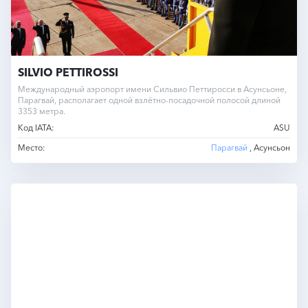
SILVIO PETTIROSSI
Международный аэропорт имени Сильвио Петтиросси в Асунсьоне,
Парагвай, располагает одной взлётно-посадочной полосой длиной
3353 метра.
Код IATA:
ASU
Место:
Парагвай
, Асунсьон