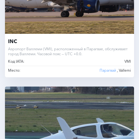
INC
Аэропорт Валлеми (VMI), расположенный в Парагвае, обслуживает
город Валлеми. Часовой пояс — UTC +0.0.
Код IATA:
VMI
Место:
Парагвай
, Vallemi