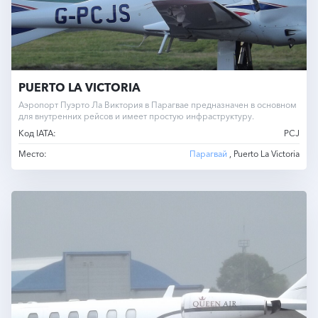
PUERTO LA VICTORIA
Аэропорт Пуэрто Ла Виктория в Парагвае предназначен в основном
для внутренних рейсов и имеет простую инфраструктуру.
Код IATA:
PCJ
Место:
Парагвай
, Puerto La Victoria