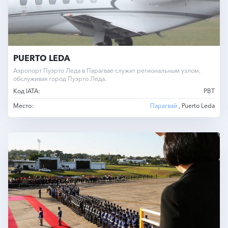
PUERTO LEDA
Аэропорт Пуэрто Леда в Парагвае служит региональным узлом,
обслуживая город Пуэрто Леда.
Код IATA:
PBT
Место:
Парагвай
, Puerto Leda