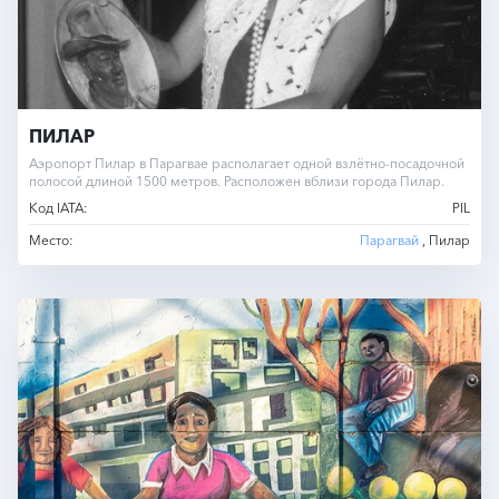
ПИЛАР
Аэропорт Пилар в Парагвае располагает одной взлётно-посадочной
полосой длиной 1500 метров. Расположен вблизи города Пилар.
Код IATA:
PIL
Место:
Парагвай
, Пилар