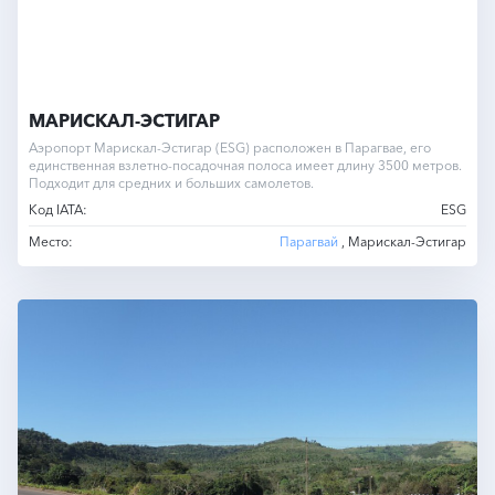
МАРИСКАЛ-ЭСТИГАР
Аэропорт Марискал-Эстигар (ESG) расположен в Парагвае, его
единственная взлетно-посадочная полоса имеет длину 3500 метров.
Подходит для средних и больших самолетов.
Код IATA:
ESG
Место:
Парагвай
, Марискал-Эстигар