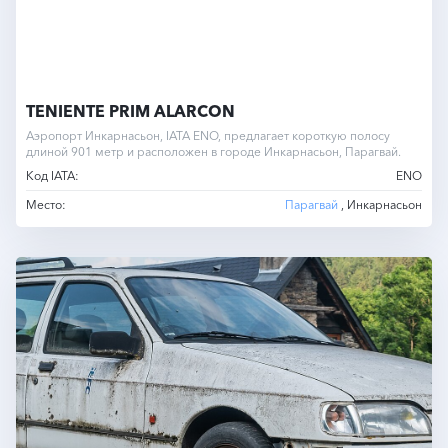
TENIENTE PRIM ALARCON
Аэропорт Инкарнасьон, IATA ENO, предлагает короткую полосу
длиной 901 метр и расположен в городе Инкарнасьон, Парагвай.
Код IATA:
ENO
Место:
Парагвай
, Инкарнасьон