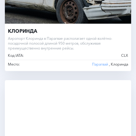
КЛОРИНДА
Аэропорт Клоринда в Парагвае располагает одной взлётно-
посадочной полосой длиной 950 метров, обслуживая
преимущественно внутренние рейсы.
Код IATA:
CLX
Место:
Парагвай
, Клоринда