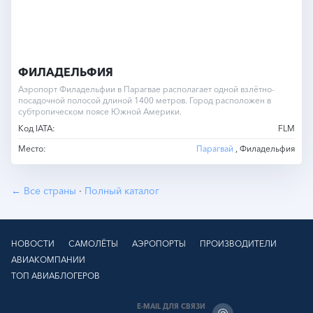
ФИЛАДЕЛЬФИЯ
Аэропорт Филадельфии в Парагвае располагает одной взлётно-
посадочной полосой длиной 1400 метров. Город расположен в
субтропическом поясе Южной Америки.
Код IATA:
FLM
Место:
Парагвай
, Филадельфия
← Все страны
·
Полный каталог
НОВОСТИ
САМОЛЁТЫ
АЭРОПОРТЫ
ПРОИЗВОДИТЕЛИ
АВИАКОМПАНИИ
ТОП АВИАБЛОГЕРОВ
E-MAIL ДЛЯ СВЯЗИ