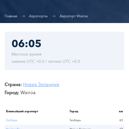
Главная
Аэропорты
Аэропорт Wairoa
06:05
Местное время
зимнее UTC +0.0 / летнее UTC +0.0
Страна
Новая Зеландия
Город
Wairoa
Ближайший аэропорт
Город
км
Гисборн
Гизборн
63