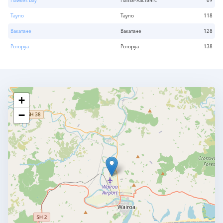
Hawkes Bay
Напье-Хастингс
69
Таупо
Таупо
118
Вакатане
Вакатане
128
Роторуа
Роторуа
138
+
−