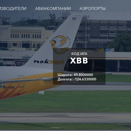
ИЗВОДИТЕЛИ
АВИАКОМПАНИИ
АЭРОПОРТЫ
КОД IATA
XBB
Широта: 49.8000000
Долгота: -124.6330000