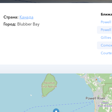
Ближа
Страна
Канада
Powell
Город
Blubber Bay
Powell
Gillies
Como
Courte