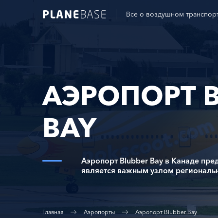
Все о воздушном транспор
АЭРОПОРТ 
BAY
Аэропорт Blubber Bay в Канаде пре
является важным узлом региональ
Главная
Аэропорты
Аэропорт Blubber Bay