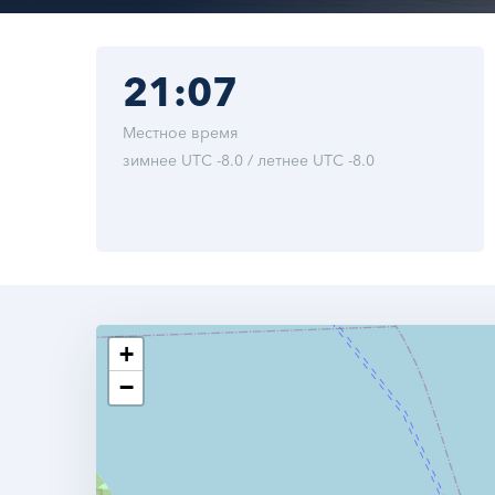
21:07
Местное время
зимнее UTC -8.0 / летнее UTC -8.0
+
−