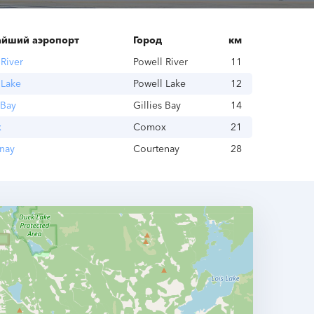
йший аэропорт
Город
км
 River
Powell River
11
 Lake
Powell Lake
12
 Bay
Gillies Bay
14
x
Comox
21
nay
Courtenay
28