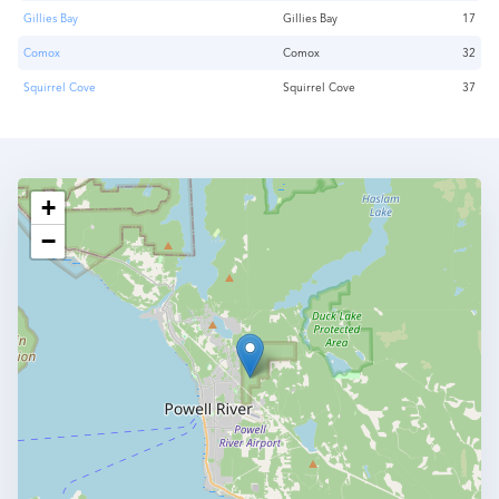
Gillies Bay
Gillies Bay
17
Comox
Comox
32
Squirrel Cove
Squirrel Cove
37
+
−