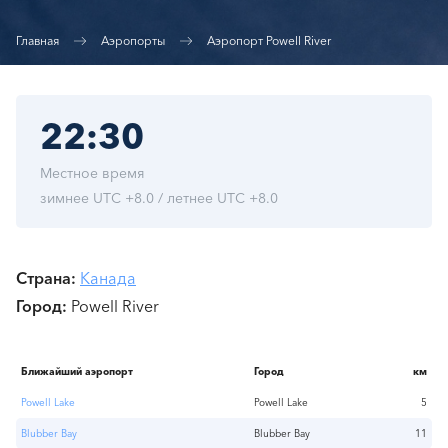
Главная
Аэропорты
Аэропорт Powell River
22:30
Местное время
зимнее UTC +8.0 / летнее UTC +8.0
Страна
Канада
Город
Powell River
Ближайший аэропорт
Город
км
Powell Lake
Powell Lake
5
Blubber Bay
Blubber Bay
11