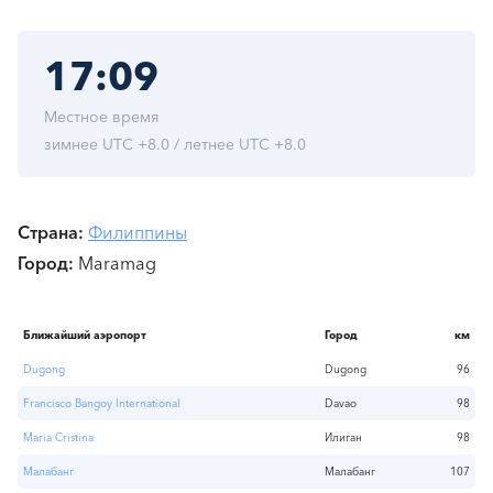
17:09
Местное время
зимнее UTC +8.0 / летнее UTC +8.0
Страна
Филиппины
Город
Maramag
Ближайший аэропорт
Город
км
Dugong
Dugong
96
Francisco Bangoy International
Davao
98
Maria Cristina
Илиган
98
Малабанг
Малабанг
107