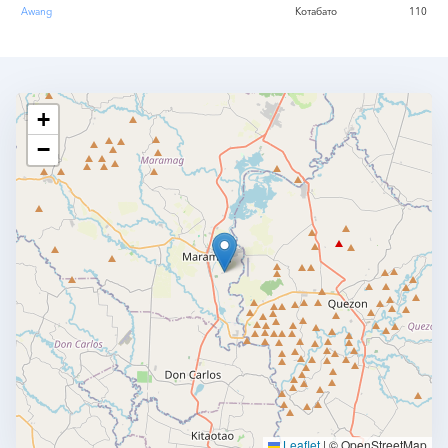
Awang
Котабато
110
+
−
Leaflet
|
© OpenStreetMap