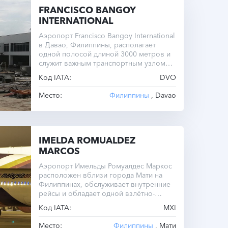
FRANCISCO BANGOY
INTERNATIONAL
Аэропорт Francisco Bangoy International
в Давао, Филиппины, располагает
одной полосой длиной 3000 метров и
служит важным транспортным узлом
региона.
Код IATA:
DVO
Место:
Филиппины
, Davao
IMELDA ROMUALDEZ
MARCOS
Аэропорт Имельды Ромуалдес Маркос
расположен вблизи города Мати на
Филиппинах, обслуживает внутренние
рейсы и обладает одной взлётно-
посадочной полосой длиной 1625
Код IATA:
MXI
метров.
Место:
Филиппины
, Мати