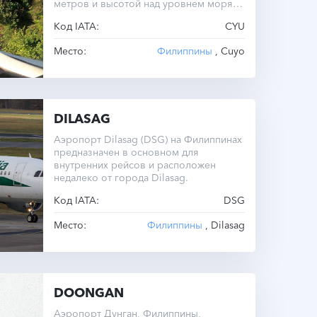
метров и высотой над уровнем моря
36 метров.
Код IATA:
CYU
Место:
Филиппины
, Cuyo
DILASAG
Аэропорт Dilasag (DSG) на Филиппинах
предназначен в основном для
внутренних рейсов и расположен
недалеко от города Dilasag.
Код IATA:
DSG
Место:
Филиппины
, Dilasag
DOONGAN
Аэропорт Дунган, Филиппины,