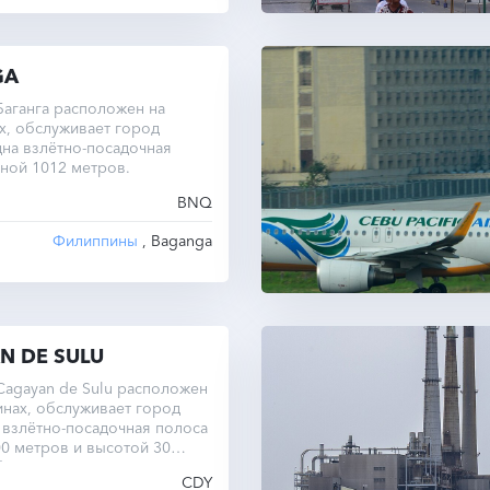
GA
аганга расположен на
х, обслуживает город
дна взлётно-посадочная
ной 1012 метров.
BNQ
Филиппины
, Baganga
N DE SULU
agayan de Sulu расположен
нах, обслуживает город
 взлётно-посадочная полоса
0 метров и высотой 30
отает в часовом поясе UTC
CDY