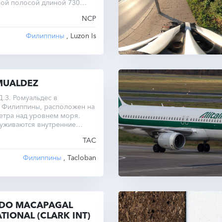
ной полосой длиной 730
ысотой 250 метров.
NCP
Филиппины
, Luzon Is
OMUALDEZ
.З. Ромуальдес в
, Филиппины, расположен на
етра над уровнем моря.
луживаются внутренние
TAC
Филиппины
, Tacloban
DO MACAPAGAL
TIONAL (CLARK INT)