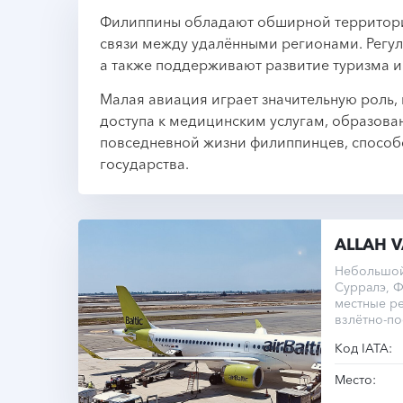
Филиппины обладают обширной территори
связи между удалёнными регионами. Регу
а также поддерживают развитие туризма и
Малая авиация играет значительную роль,
доступа к медицинским услугам, образов
повседневной жизни филиппинцев, способ
государства.
ALLAH V
Небольшой 
Сурралэ, 
местные ре
взлётно-п
1340 метро
Код IATA:
Место: