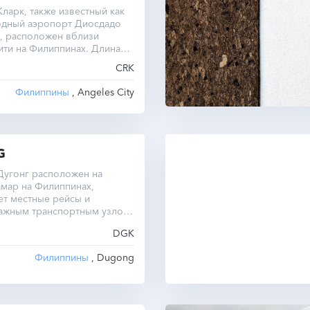
ларк, также известный как
дный аэропорт Диосдадо
, расположен вблизи
ти на Филиппинах. Длина
венной взлетно-посадочной
CRK
тавляет 3200 метров.
Филиппины
, Angeles City
G
Дугонг расположен на
мар на Филиппинах,
ет местные рейсы и
важным транспортным узлом
DGK
Филиппины
, Dugong