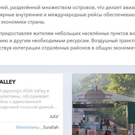
ей, разделённой множеством островов, что делает ави
лярные внутренние и международные рейсы обеспечивают
 экономики страны.
 предоставляя жителям небольших населённых пунктов 
анию и другим необходимым ресурсам. Воздушный трансп
ствуя интеграции отдалённых районов в общую экономич
ALLEY
аэропорт Allah Valley в
Филиппины, обслуживает
йсы с единственной
осадочной полосой длиной
в.
AAV
Филиппины
, Surallah