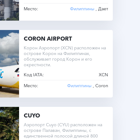
Место:
Филиппины
, Дает
CORON AIRPORT
Корон Аэропорт (XCN) расположен на
острове Корон на Филиппинах,
обслуживает город Корон и его
окрестности.
Код IATA:
XCN
Место:
Филиппины
, Coron
CUYO
Аэропорт Cuyo (CYU) расположен на
острове Палаван, Филиппины, с
единственной полосой длиной 800