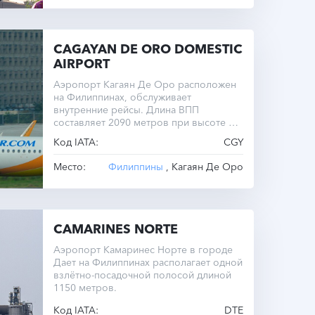
CAGAYAN DE ORO DOMESTIC
AIRPORT
Аэропорт Кагаян Де Оро расположен
на Филиппинах, обслуживает
внутренние рейсы. Длина ВПП
составляет 2090 метров при высоте 58
метров над уровнем моря.
Код IATA:
CGY
Операционный часовой пояс —
UTC+8.0 круглый год.
Место:
Филиппины
, Кагаян Де Оро
CAMARINES NORTE
Аэропорт Камаринес Норте в городе
Дает на Филиппинах располагает одной
взлётно-посадочной полосой длиной
1150 метров.
Код IATA:
DTE