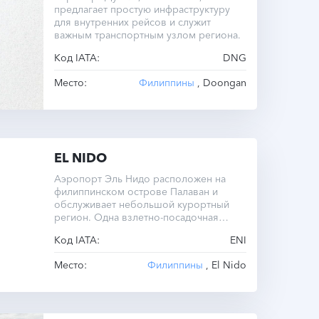
предлагает простую инфраструктуру
для внутренних рейсов и служит
важным транспортным узлом региона.
Код IATA:
DNG
Место:
Филиппины
, Doongan
EL NIDO
Аэропорт Эль Нидо расположен на
филиппинском острове Палаван и
обслуживает небольшой курортный
регион. Одна взлетно-посадочная
полоса длиной всего 500 метров
Код IATA:
ENI
ограничивает возможности
авиасообщения.
Место:
Филиппины
, El Nido