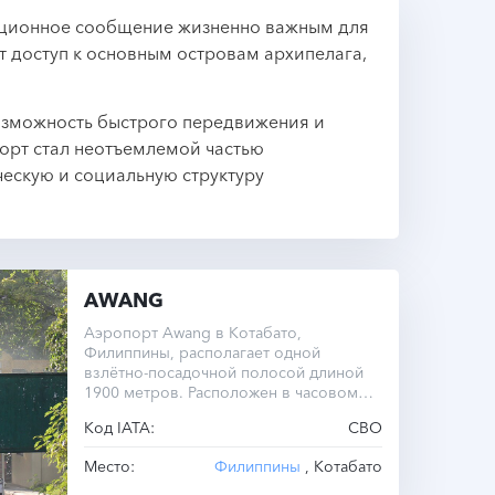
ационное сообщение жизненно важным для
 доступ к основным островам архипелага,
возможность быстрого передвижения и
орт стал неотъемлемой частью
ескую и социальную структуру
AWANG
Аэропорт Awang в Котабато,
Филиппины, располагает одной
взлётно-посадочной полосой длиной
1900 метров. Расположен в часовом
поясе UTC -8.0.
Код IATA:
CBO
Место:
Филиппины
, Котабато