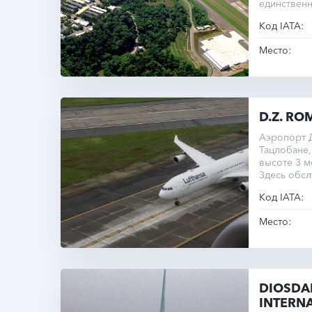
единствен
метров и в
Код IATA:
Место:
D.Z. R
Аэропорт Д
Тацлобане
высоте 3 м
Здесь обс
рейсы.
Код IATA:
Место:
DIOSDA
INTERNA