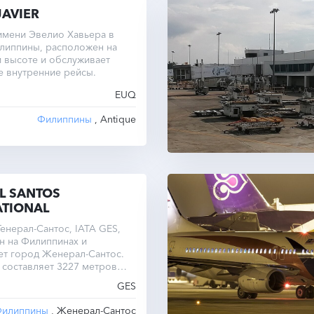
JAVIER
имени Эвелио Хавьера в
липпины, расположен на
 высоте и обслуживает
е внутренние рейсы.
EUQ
Филиппины
, Antique
L SANTOS
ATIONAL
енерал-Сантос, IATA GES,
н на Филиппинах и
ет город Женерал-Сантос.
составляет 3227 метров
 9 метров над уровнем
GES
рационный часовой пояс —
углый год.
илиппины
, Женерал-Сантос