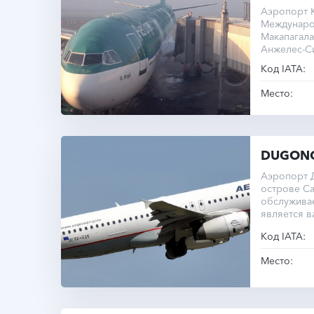
Аэропорт К
Междунаро
Макапагала
Анжелес-Си
его единст
Код IATA:
полосы сос
Место:
DUGON
Аэропорт 
острове Са
обслужива
является 
региона.
Код IATA:
Место: