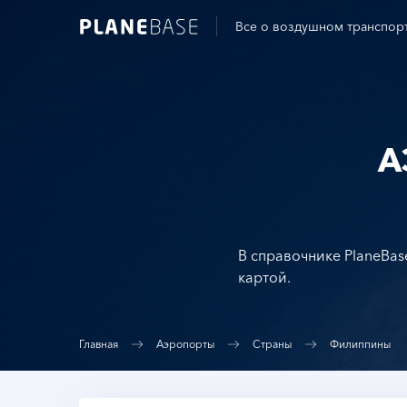
Все о воздушном транспор
А
В справочнике PlaneBas
картой.
Главная
Аэропорты
Страны
Филиппины