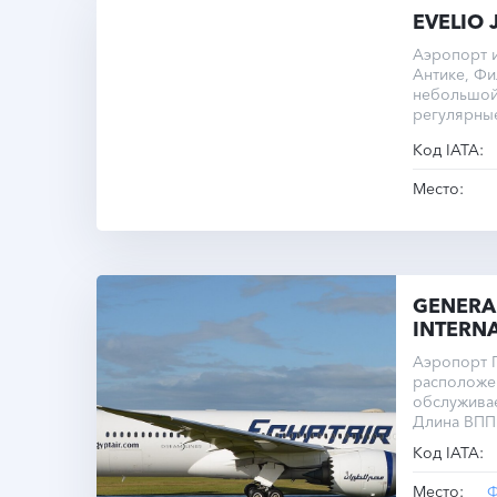
EVELIO 
Аэропорт 
Антике, Фи
небольшой
регулярны
Код IATA:
Место:
GENERA
INTERN
Аэропорт Г
расположе
обслужива
Длина ВПП 
при высоте
Код IATA:
моря. Опе
UTC+8.0 кр
Место:
Ф