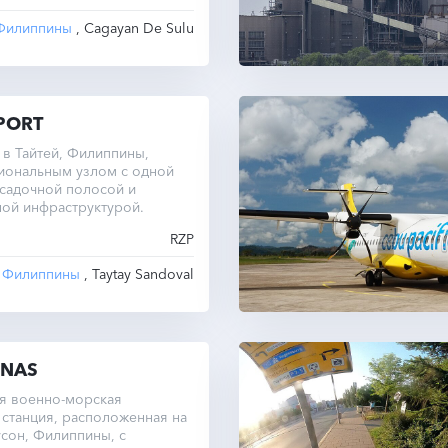
Филиппины
, Cagayan De Sulu
PORT
t в Тайтей, Филиппины,
иональным узлом с одной
садочной полосой и
ой инфраструктурой.
RZP
Филиппины
, Taytay Sandoval
 NAS
ая военно-морская
станция, расположенная на
сон, Филиппины, с