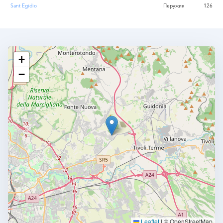
Sant Egidio
Перужия
126
+
−
Leaflet
|
© OpenStreetMap