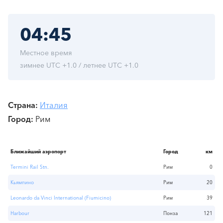
04:45
Местное время
зимнее UTC +1.0 / летнее UTC +1.0
Страна
Италия
Город
Рим
Ближайший аэропорт
Город
км
Termini Rail Stn.
Рим
0
Кьямпино
Рим
20
Leonardo da Vinci International (Fiumicino)
Рим
39
Harbour
Понза
121