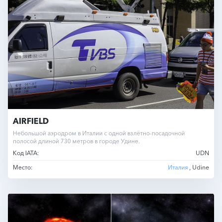
AIRFIELD
Небольшой аэродром в Италии с одной взлётно-посадочной
полосой длиной 730 метров в городе Удине.
Код IATA:
UDN
Место:
Италия
, Udine