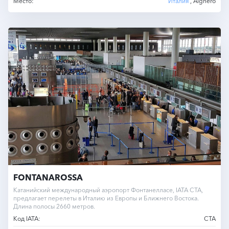
Место:
Италия
, Alghero
FONTANAROSSA
Катанийский международный аэропорт Фонтанелласе, IATA CTA,
предлагает перелеты в Италию из Европы и Ближнего Востока.
Длина полосы 2660 метров.
Код IATA:
CTA