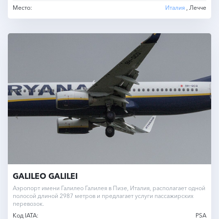
Место:
Италия
, Лечче
GALILEO GALILEI
Аэропорт имени Галилео Галилея в Пизе, Италия, располагает одной
полосой длиной 2987 метров и предлагает услуги пассажирских
перевозок.
Код IATA:
PSA