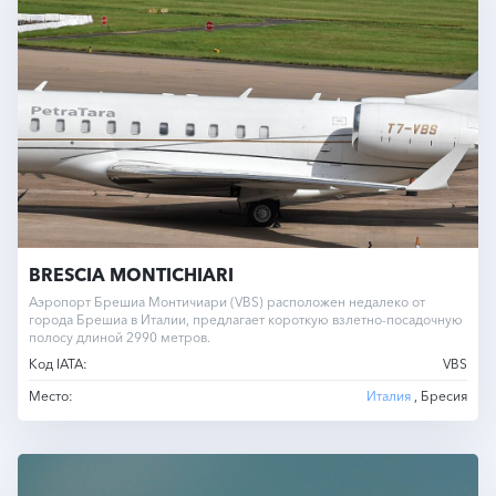
BRESCIA MONTICHIARI
Аэропорт Брешиа Монтичиари (VBS) расположен недалеко от
города Брешиа в Италии, предлагает короткую взлетно-посадочную
полосу длиной 2990 метров.
Код IATA:
VBS
Место:
Италия
, Бресия