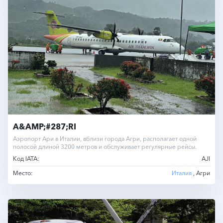
A&AMP;#287;RI
Аэропорт Ари в Италии, вблизи города Агри, располагает одной
полосой длиной 3200 метров и обслуживает регулярные рейсы.
Код IATA:
AJI
Место:
Италия
, Агри