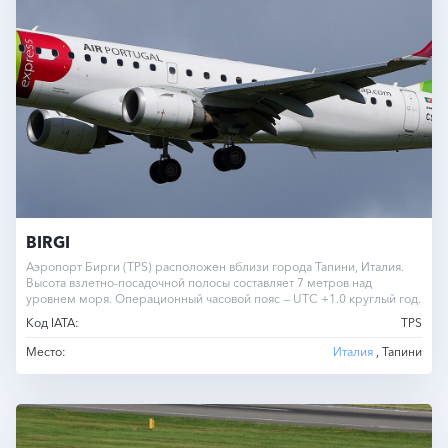
BIRGI
Аэропорт Бирги (TPS) расположен вблизи города Тапини, Италия.
Высота взлетно-посадочной полосы составляет 7 метров над
уровнем моря. Операционный часовой пояс — UTC +1.0 круглый год.
Код IATA:
TPS
Место:
Италия
, Тапини