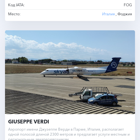
Код IATA:
FOG
Место:
Италия
, Фоджия
GIUSEPPE VERDI
Аэропорт имени Джузеппе Верди в Парме, Италия, располагает
одной полосой длиной 2300 метров и предлагает услуги местным и
региональным авиаперевозчикам.