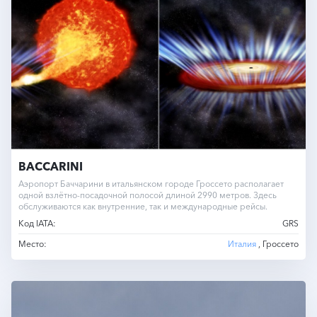
BACCARINI
Аэропорт Баччарини в итальянском городе Гроссето располагает
одной взлётно-посадочной полосой длиной 2990 метров. Здесь
обслуживаются как внутренние, так и международные рейсы.
Код IATA:
GRS
Место:
Италия
, Гроссето