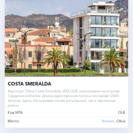
COSTA SMERALDA
Аэропорт Оlbia Costa Smeralda, IATA OLB, расположен на острове
Сардиния в Италии. Длина единственной полосы составляет 2445
метров. Здесь обслуживаются как регулярные, так и чартерные
рейсы.
Код IATA:
OLB
Место:
Италия
, Olbia