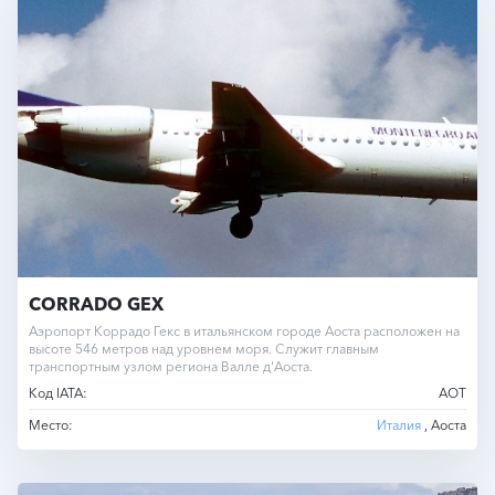
CORRADO GEX
Аэропорт Коррадо Гекс в итальянском городе Аоста расположен на
высоте 546 метров над уровнем моря. Служит главным
транспортным узлом региона Валле д'Аоста.
Код IATA:
AOT
Место:
Италия
, Аоста