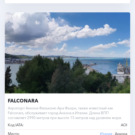
FALCONARA
Аэропорт Анкона-Фальконе-Ара Фьори, также известный как
Falconara, обслуживает город Анкона в Италии. Длина ВПП
составляет 2990 метров при высоте 15 метров над уровнем моря.
Код IATA:
AOI
Место:
Италия
, Анкона