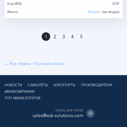
Код IATA:
GOF
Место:
Италия
, San Angelo
»
1
2
3
4
5
← Все страны
·
Полный каталог
НОВОСТИ
САМОЛЁТЫ
АЭРОПОРТЫ
ПРОИЗВОДИТЕЛИ
АВИАКОМПАНИИ
ТОП АВИАБЛОГЕРОВ
E-MAIL ДЛЯ СВЯЗИ
sales@esk-solutions.com