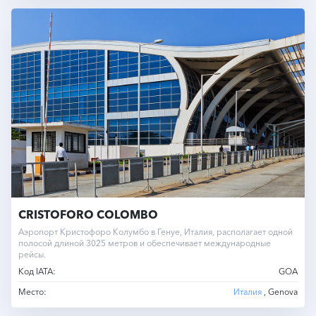
CRISTOFORO COLOMBO
Аэропорт Кристофоро Колумбо в Генуе, Италия, располагает одной
полосой длиной 3025 метров и обеспечивает международные
рейсы.
Код IATA:
GOA
Место:
Италия
, Genova