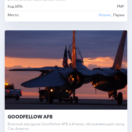
Код IATA:
PMF
Место:
Италия
, Парма
GOODFELLOW AFB
Военный аэродром Goodfellow AFB в Италии, обслуживающий город
Сан-Анжело.