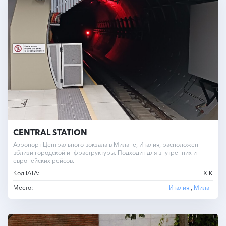
CENTRAL STATION
Аэропорт Центрального вокзала в Милане, Италия, расположен
вблизи городской инфраструктуры. Подходит для внутренних и
европейских рейсов.
Код IATA:
XIK
Место:
Италия
,
Милан