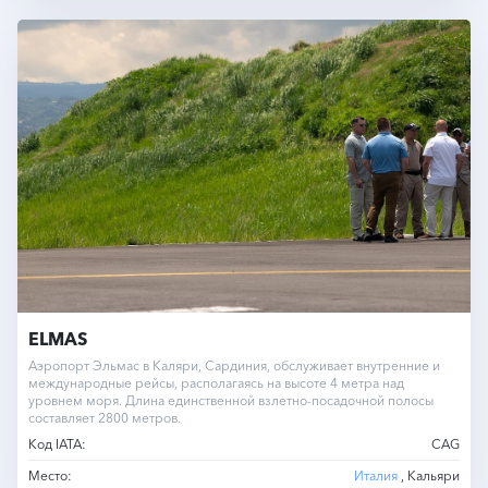
ELMAS
Аэропорт Эльмас в Каляри, Сардиния, обслуживает внутренние и
международные рейсы, располагаясь на высоте 4 метра над
уровнем моря. Длина единственной взлетно-посадочной полосы
составляет 2800 метров.
Код IATA:
CAG
Место:
Италия
, Кальяри