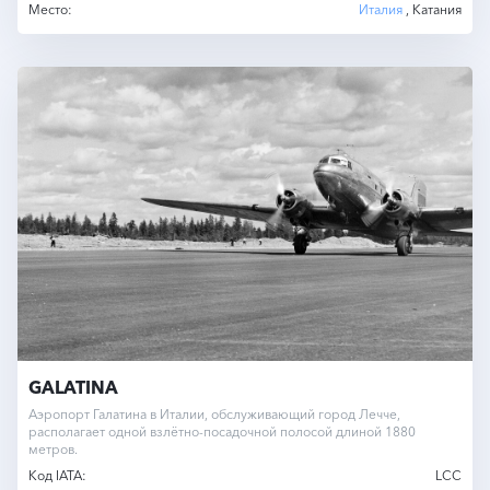
Место:
Италия
, Катания
GALATINA
Аэропорт Галатина в Италии, обслуживающий город Лечче,
располагает одной взлётно-посадочной полосой длиной 1880
метров.
Код IATA:
LCC