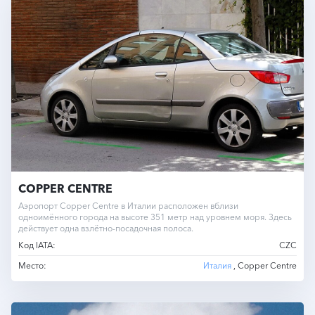
COPPER CENTRE
Аэропорт Copper Centre в Италии расположен вблизи
одноимённого города на высоте 351 метр над уровнем моря. Здесь
действует одна взлётно-посадочная полоса.
Код IATA:
CZC
Место:
Италия
, Copper Centre